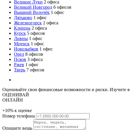
Великие Луки
2 офиса
Великий Новгород
6 офисов
Вышний Волочёк
1 офис
Дятьково
1 офис
Железногорск
2 офиса
Клинцы
2 офиса
Курск
5 офисов
Ливны
1 офис
Мценск
1 офис
Новозыбков
1 офис
Орел
8 офисов
Псков
3 офиса
Ржев
1 офис
Тверь
7 офисов
Оценивайте свои финансовые возможности и риски. Изучите все 
ОЦЕНИВАЙ
ОНЛАЙН
+10%
к оценке
Номер телефона
Опишите вещь