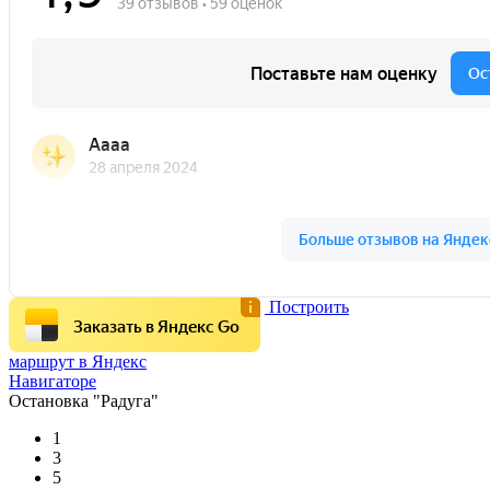
Построить
Заказать в Яндекс Go
маршрут в Яндекс
Навигаторе
Остановка
"Радуга"
1
3
5